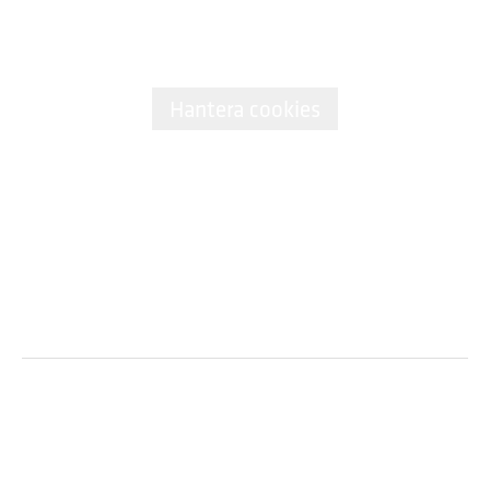
Jobb
Data och integritet
Hantera cookies
adesso-sweden.se/
Inloggning för medarbetare
Logga in till Connect