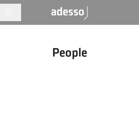
KARRIÄRMENY
Dela sidan
People
Start
Avdelningar